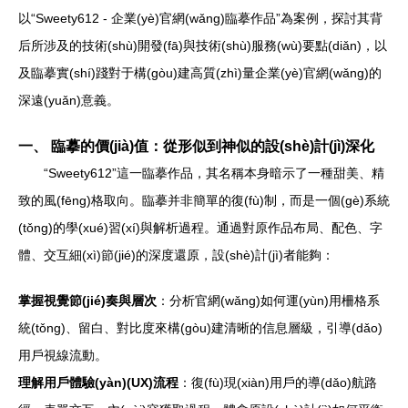
以“Sweety612 - 企業(yè)官網(wǎng)臨摹作品”為案例，探討其背
后所涉及的技術(shù)開發(fā)與技術(shù)服務(wù)要點(diǎn)，以
及臨摹實(shí)踐對于構(gòu)建高質(zhì)量企業(yè)官網(wǎng)的
深遠(yuǎn)意義。
一、 臨摹的價(jià)值：從形似到神似的設(shè)計(jì)深化
“Sweety612”這一臨摹作品，其名稱本身暗示了一種甜美、精
致的風(fēng)格取向。臨摹并非簡單的復(fù)制，而是一個(gè)系統
(tǒng)的學(xué)習(xí)與解析過程。通過對原作品布局、配色、字
體、交互細(xì)節(jié)的深度還原，設(shè)計(jì)者能夠：
掌握視覺節(jié)奏與層次
：分析官網(wǎng)如何運(yùn)用柵格系
統(tǒng)、留白、對比度來構(gòu)建清晰的信息層級，引導(dǎo)
用戶視線流動。
理解用戶體驗(yàn)(UX)流程
：復(fù)現(xiàn)用戶的導(dǎo)航路