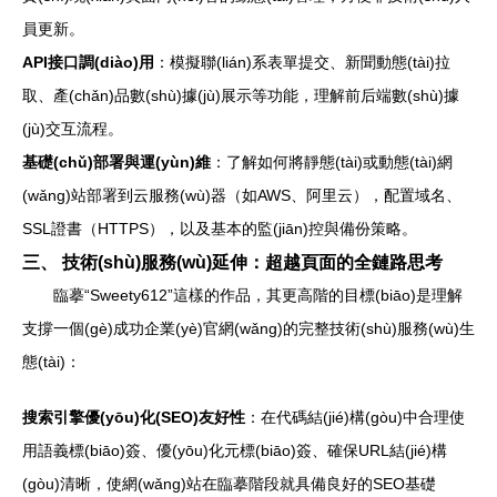
員更新。
API接口調(diào)用
：模擬聯(lián)系表單提交、新聞動態(tài)拉
取、產(chǎn)品數(shù)據(jù)展示等功能，理解前后端數(shù)據
(jù)交互流程。
基礎(chǔ)部署與運(yùn)維
：了解如何將靜態(tài)或動態(tài)網
(wǎng)站部署到云服務(wù)器（如AWS、阿里云），配置域名、
SSL證書（HTTPS），以及基本的監(jiān)控與備份策略。
三、 技術(shù)服務(wù)延伸：超越頁面的全鏈路思考
臨摹“Sweety612”這樣的作品，其更高階的目標(biāo)是理解
支撐一個(gè)成功企業(yè)官網(wǎng)的完整技術(shù)服務(wù)生
態(tài)：
搜索引擎優(yōu)化(SEO)友好性
：在代碼結(jié)構(gòu)中合理使
用語義標(biāo)簽、優(yōu)化元標(biāo)簽、確保URL結(jié)構
(gòu)清晰，使網(wǎng)站在臨摹階段就具備良好的SEO基礎